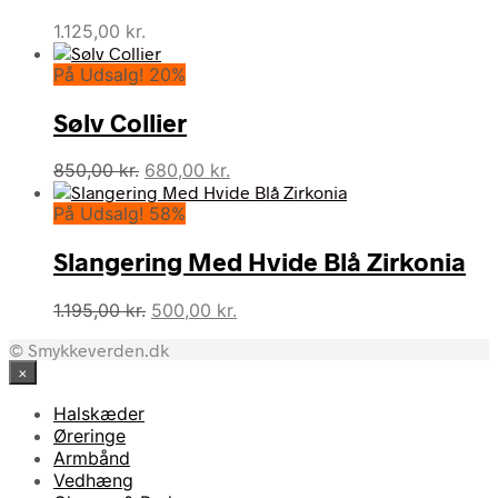
1.125,00
kr.
På Udsalg! 20%
Sølv Collier
Den
Den
850,00
kr.
680,00
kr.
oprindelige
aktuelle
På Udsalg! 58%
pris
pris
var:
er:
Slangering Med Hvide Blå Zirkonia
850,00 kr..
680,00 kr..
Den
Den
1.195,00
kr.
500,00
kr.
oprindelige
aktuelle
© Smykkeverden.dk
pris
pris
×
var:
er:
1.195,00 kr..
500,00 kr..
Halskæder
Øreringe
Armbånd
Vedhæng