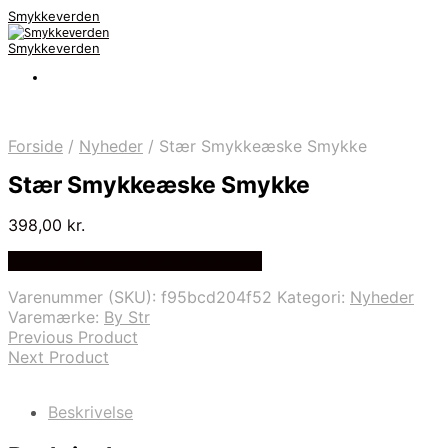
Smykkeverden
Smykkeverden
Forside
/
Nyheder
/
Stær Smykkeæske Smykke
Stær Smykkeæske Smykke
398,00
kr.
Bedste Pris Fundet på Price Index
Varenummer (SKU):
f95bcd204f52
Kategori:
Nyheder
Varemærke:
By Str
Previous Product
Next Product
Beskrivelse