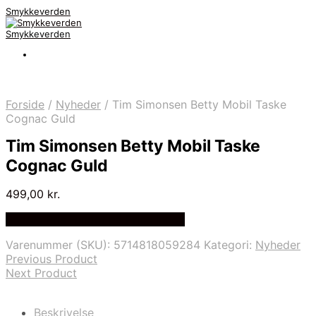
Smykkeverden
Smykkeverden
Forside
/
Nyheder
/
Tim Simonsen Betty Mobil Taske
Cognac Guld
Tim Simonsen Betty Mobil Taske
Cognac Guld
499,00
kr.
Bedste Pris Fundet på Price Index
Varenummer (SKU):
5714818059284
Kategori:
Nyheder
Previous Product
Next Product
Beskrivelse