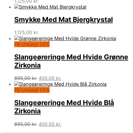
1.125,00
kr.
Smykke Med Mat Bjergkrystal
1.125,00
kr.
På Udsalg! 55%
Slangeøreringe Med Hvide Grønne
Zirkonia
Den
Den
895,00
kr.
400,00
kr.
oprindelige
aktuelle
pris
pris
På Udsalg! 55%
var:
er:
895,00 kr..
400,00 kr..
Slangeøreringe Med Hvide Blå
Zirkonia
Den
Den
895,00
kr.
400,00
kr.
oprindelige
aktuelle