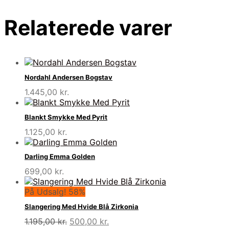
Relaterede varer
Nordahl Andersen Bogstav
1.445,00
kr.
Blankt Smykke Med Pyrit
1.125,00
kr.
Darling Emma Golden
699,00
kr.
På Udsalg! 58%
Slangering Med Hvide Blå Zirkonia
Den
Den
1.195,00
kr.
500,00
kr.