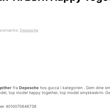
aremærke:
Depesche
gether
fra
Depesche
hos gucca i kategorien
. Gem dine sm
p model, top model happy together, top model smykkeskrin. G
ther 4010070646738