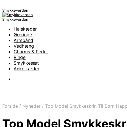
Smykkeverden
Smykkeverden
Halskæder
Øreringe
Armbånd
Vedhæng
Charms & Perler
Ringe
Smykkesæt
Ankelkæder
Forside
/
Nyheder
/
Top Model Smykkeskrin Til Børn Happ
Top Model Smykkeskri