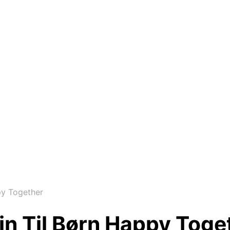
y Together
n Til Børn Happy Toge