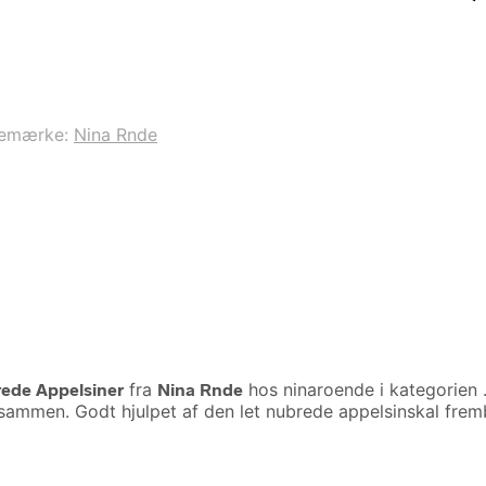
remærke:
Nina Rnde
rede Appelsiner
fra
Nina Rnde
hos ninaroende i kategorien
ig sammen. Godt hjulpet af den let nubrede appelsinskal fre