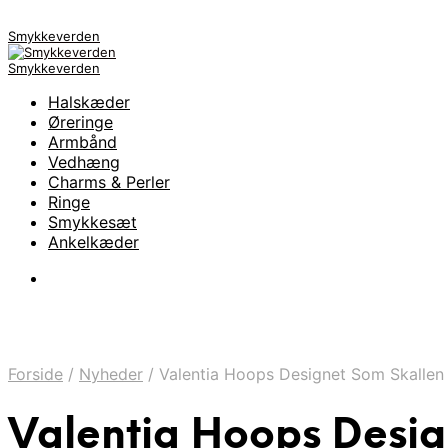
Smykkeverden
Smykkeverden
Halskæder
Øreringe
Armbånd
Vedhæng
Charms & Perler
Ringe
Smykkesæt
Ankelkæder
Forside
/
Nyheder
/
Valentia Hoops Designet Som Skallen 
Valentia Hoops Desig