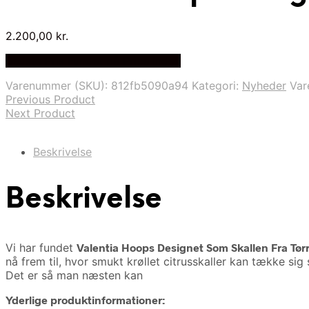
2.200,00
kr.
Bedste Pris Fundet på Price Index
Varenummer (SKU):
812fb5090a94
Kategori:
Nyheder
Va
Previous Product
Next Product
Beskrivelse
Beskrivelse
Vi har fundet
Valentia Hoops Designet Som Skallen Fra Tør
nå frem til, hvor smukt krøllet citrusskaller kan tække s
Det er så man næsten kan
Yderlige produktinformationer: