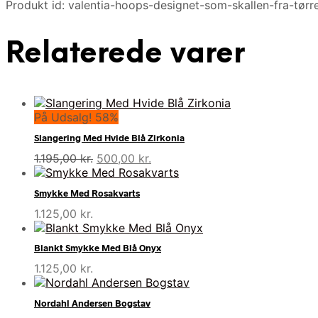
Produkt id: valentia-hoops-designet-som-skallen-fra-tørr
Relaterede varer
På Udsalg! 58%
Slangering Med Hvide Blå Zirkonia
Den
Den
1.195,00
kr.
500,00
kr.
oprindelige
aktuelle
pris
pris
Smykke Med Rosakvarts
var:
er:
1.125,00
kr.
1.195,00 kr..
500,00 kr..
Blankt Smykke Med Blå Onyx
1.125,00
kr.
Nordahl Andersen Bogstav