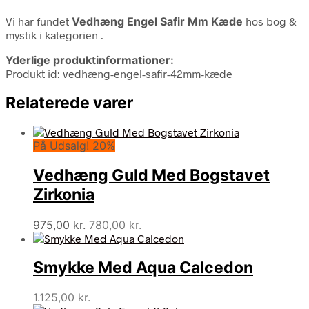
Vi har fundet
Vedhæng Engel Safir Mm Kæde
hos bog &
mystik i kategorien
.
Yderlige produktinformationer:
Produkt id: vedhæng-engel-safir-42mm-kæde
Relaterede varer
På Udsalg! 20%
Vedhæng Guld Med Bogstavet
Zirkonia
Den
Den
975,00
kr.
780,00
kr.
oprindelige
aktuelle
pris
pris
Smykke Med Aqua Calcedon
var:
er:
975,00 kr..
780,00 kr..
1.125,00
kr.