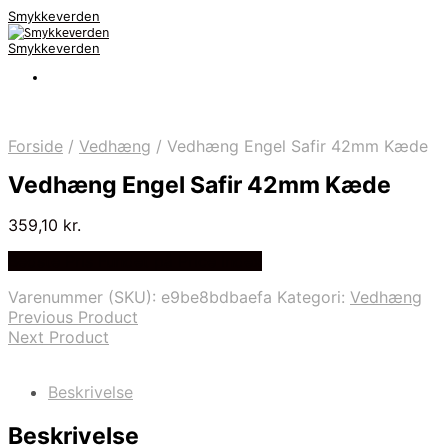
Smykkeverden
Smykkeverden
Forside
/
Vedhæng
/
Vedhæng Engel Safir 42mm Kæde
Vedhæng Engel Safir 42mm Kæde
359,10
kr.
Bedste Pris Fundet på Price Index
Varenummer (SKU):
e9be8bdbaefa
Kategori:
Vedhæng
Previous Product
Next Product
Beskrivelse
Beskrivelse