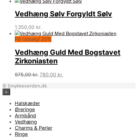
Vedhæng Sølv Forgyldt Sølv
1.350,00
kr.
På Udsalg! 20%
Vedhæng Guld Med Bogstavet
Zirkoniasten
Den
Den
975,00
kr.
780,00
kr.
oprindelige
aktuelle
© Smykkeverden.dk
pris
pris
×
var:
er:
975,00 kr..
780,00 kr..
Halskæder
Øreringe
Armbånd
Vedhæng
Charms & Perler
Ringe