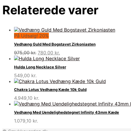
Relaterede varer
På Udsalg! 20%
Vedhæng Guld Med Bogstavet Zirkoniasten
Den
Den
975,00
kr.
780,00
kr.
oprindelige
aktuelle
pris
pris
Hulda Long Necklace Silver
var:
er:
549,00
kr.
975,00 kr..
780,00 kr..
Chakra Lotus Vedhæng Kæde 10k Guld
4.949,10
kr.
Vedhæng Med Uendelighedstegnet Infinity 43mm Kæde
1.079,10
kr.