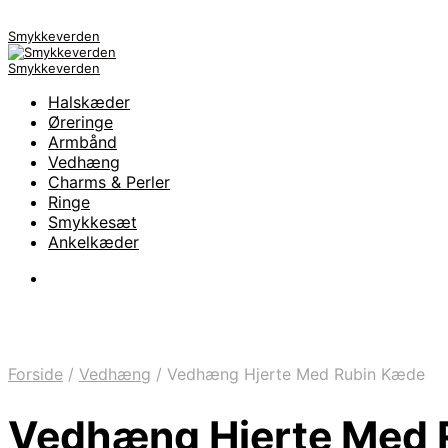
Smykkeverden
Smykkeverden
Halskæder
Øreringe
Armbånd
Vedhæng
Charms & Perler
Ringe
Smykkesæt
Ankelkæder
Forside
/
Vedhæng
/
Vedhæng Hjerte Med Rubin Kæde
Vedhæng Hjerte Med 