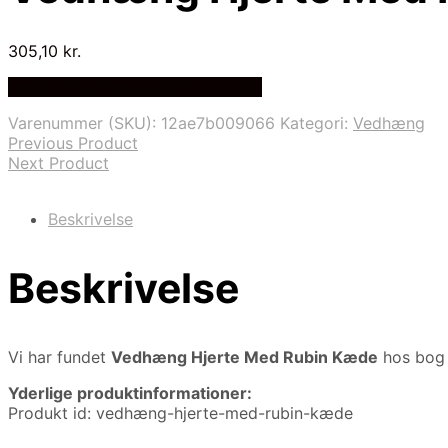
305,10
kr.
Bedste Pris Fundet på Price Index
Varenummer (SKU):
12ae7b009066
Kategori:
Vedhæng
Previous Product
Next Product
Beskrivelse
Beskrivelse
Vi har fundet
Vedhæng Hjerte Med Rubin Kæde
hos bog 
Yderlige produktinformationer:
Produkt id: vedhæng-hjerte-med-rubin-kæde