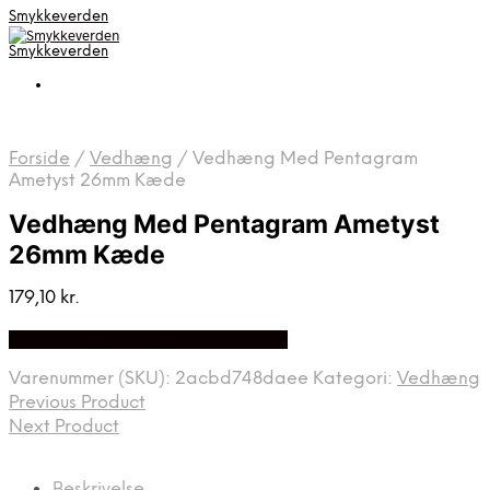
Smykkeverden
Smykkeverden
Forside
/
Vedhæng
/
Vedhæng Med Pentagram
Ametyst 26mm Kæde
Vedhæng Med Pentagram Ametyst
26mm Kæde
179,10
kr.
Bedste Pris Fundet på Price Index
Varenummer (SKU):
2acbd748daee
Kategori:
Vedhæng
Previous Product
Next Product
Beskrivelse