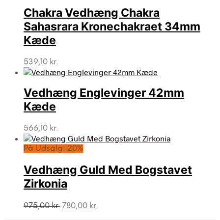
Chakra Vedhæng Chakra
Sahasrara Kronechakraet 34mm
Kæde
539,10
kr.
Vedhæng Englevinger 42mm
Kæde
566,10
kr.
På Udsalg! 20%
Vedhæng Guld Med Bogstavet
Zirkonia
Den
Den
975,00
kr.
780,00
kr.
oprindelige
aktuelle