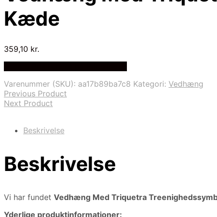
Kæde
359,10
kr.
Bedste Pris Fundet på Price Index
Varenummer (SKU):
aa17b89ba7c8
Kategori:
Vedhæng
Previous Product
Next Product
Beskrivelse
Beskrivelse
Vi har fundet
Vedhæng Med Triquetra Treenighedssymb
Yderlige produktinformationer: