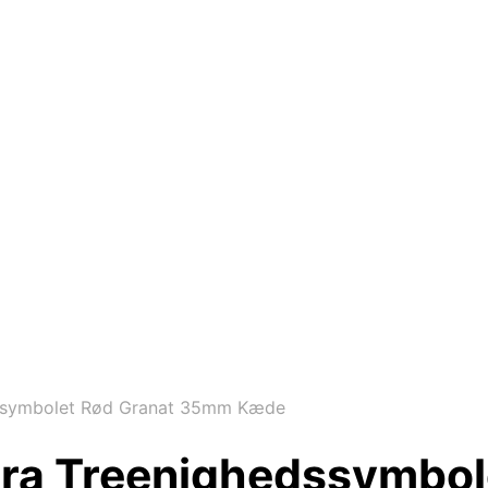
ssymbolet Rød Granat 35mm Kæde
ra Treenighedssymbol