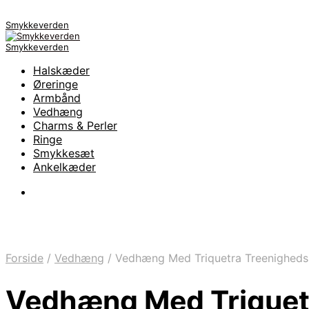
Smykkeverden
Smykkeverden
Halskæder
Øreringe
Armbånd
Vedhæng
Charms & Perler
Ringe
Smykkesæt
Ankelkæder
Forside
/
Vedhæng
/
Vedhæng Med Triquetra Treenighed
Vedhæng Med Triquet