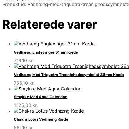
Produkt id: vedhæng-med-triquetra-treenighedssymbol
Relaterede varer
Vedhæng Englevinger 31mm Kæde
719,10
kr.
Vedhæng Med Triquetra Treenighedssymbolet 36mm Kæde
755,10
kr.
Smykke Med Aqua Calcedon
1.125,00
kr.
Chakra Lotus Vedhæng Kæde
881,10
kr.