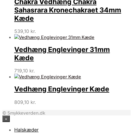
Chakra Vedhæng Chakra
Sahasrara Kronechakraet 34mm
Kæde
539,10
kr.
Vedhæng Englevinger 31mm
Kæde
719,10
kr.
Vedhæng Englevinger Kæde
809,10
kr.
© Smykkeverden.dk
×
Halskæder