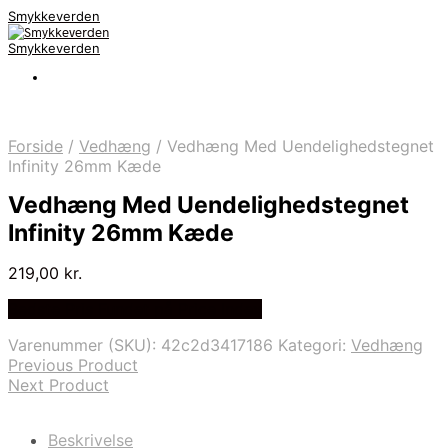
Smykkeverden
Smykkeverden
Forside
/
Vedhæng
/
Vedhæng Med Uendelighedstegnet
Infinity 26mm Kæde
Vedhæng Med Uendelighedstegnet
Infinity 26mm Kæde
219,00
kr.
Bedste Pris Fundet på Price Index
Varenummer (SKU):
42c2d3417186
Kategori:
Vedhæng
Previous Product
Next Product
Beskrivelse