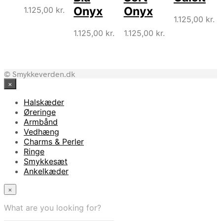
Onyx
Onyx
1.125,00
kr.
1.125,00
kr.
1.125,00
kr.
1.125,00
kr.
© Smykkeverden.dk
×
Halskæder
Øreringe
Armbånd
Vedhæng
Charms & Perler
Ringe
Smykkesæt
Ankelkæder
×
What are you looking for?