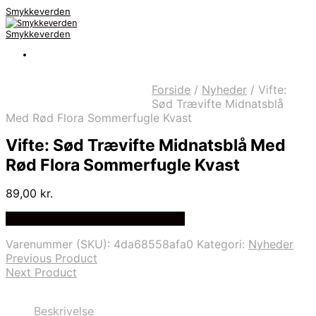
Smykkeverden
Smykkeverden
Forside
/
Nyheder
/
Vifte:
Sød Trævifte Midnatsblå
Med Rød Flora Sommerfugle Kvast
Vifte: Sød Trævifte Midnatsblå Med
Rød Flora Sommerfugle Kvast
89,00
kr.
Bedste Pris Fundet på Price Index
Varenummer (SKU):
4da68558afa0
Kategori:
Nyheder
Previous Product
Next Product
Beskrivelse