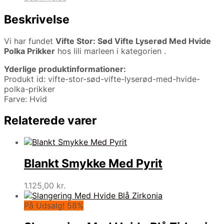
Beskrivelse
Vi har fundet
Vifte Stor: Sød Vifte Lyserød Med Hvide
Polka Prikker
hos lili marleen i kategorien
.
Yderlige produktinformationer:
Produkt id: vifte-stor-sød-vifte-lyserød-med-hvide-
polka-prikker
Farve: Hvid
Relaterede varer
Blankt Smykke Med Pyrit
1.125,00
kr.
På Udsalg! 58%