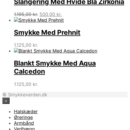
Slangering Med Hvide Blå Zirkonia
Den
Den
1.195,00
kr.
500,00
kr.
oprindelige
aktuelle
pris
pris
var:
er:
Smykke Med Prehnit
1.195,00 kr..
500,00 kr..
1.125,00
kr.
Blankt Smykke Med Aqua
Calcedon
1.125,00
kr.
© Smykkeverden.dk
×
Halskæder
Øreringe
Armbånd
Vedhæng