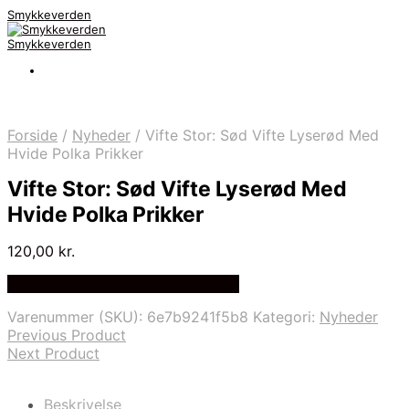
Smykkeverden
Smykkeverden
Forside
/
Nyheder
/
Vifte Stor: Sød Vifte Lyserød Med
Hvide Polka Prikker
Vifte Stor: Sød Vifte Lyserød Med
Hvide Polka Prikker
120,00
kr.
Bedste Pris Fundet på Price Index
Varenummer (SKU):
6e7b9241f5b8
Kategori:
Nyheder
Previous Product
Next Product
Beskrivelse