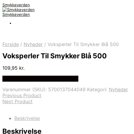
Smykkeverden
Smykkeverden
Forside
/
Nyheder
/
Voksperler Til Smykker Blå 500
Voksperler Til Smykker Blå 500
109,95
kr.
Bedste Pris Fundet på Price Index
Varenummer (SKU):
5700137044049
Kategori:
Nyheder
Previous Product
Next Product
Beskrivelse
Beskrivelse