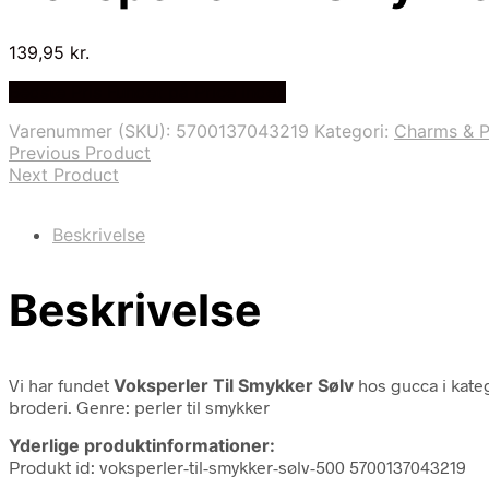
139,95
kr.
Bedste Pris Fundet på Price Index
Varenummer (SKU):
5700137043219
Kategori:
Charms & P
Previous Product
Next Product
Beskrivelse
Beskrivelse
Vi har fundet
Voksperler Til Smykker Sølv
hos gucca i kat
broderi. Genre: perler til smykker
Yderlige produktinformationer:
Produkt id: voksperler-til-smykker-sølv-500 5700137043219