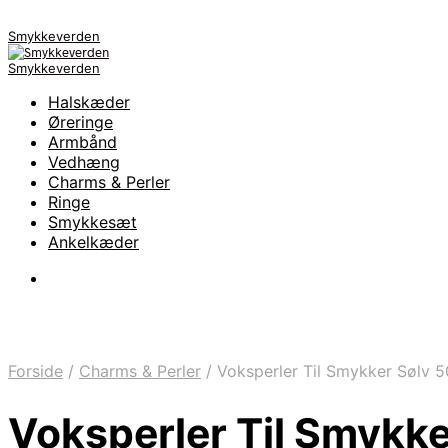
Smykkeverden
Smykkeverden
Halskæder
Øreringe
Armbånd
Vedhæng
Charms & Perler
Ringe
Smykkesæt
Ankelkæder
Forside
/
Charms & Perler
/
Voksperler Til Smykker Sølv 
Voksperler Til Smykke