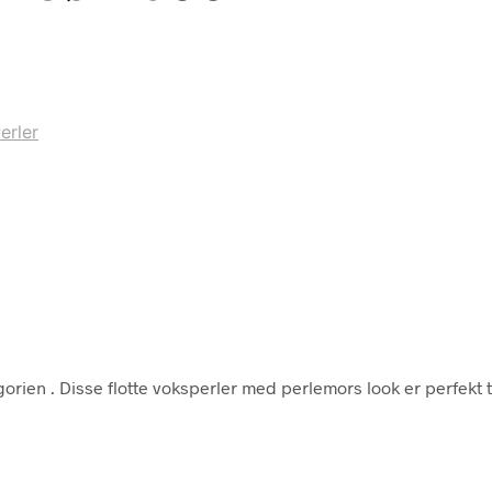
erler
egorien
. Disse flotte voksperler med perlemors look er perfekt ti