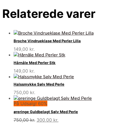
Relaterede varer
Broche Vindrueklase Med Perler Lilla
149,00
kr.
Hårnåle Med Perler Stk
149,00
kr.
Halssmykke Sølv Med Perle
750,00
kr.
På Udsalg! 60%
øreringe Guldbelagt Sølv Med Perle
Den
Den
750,00
kr.
300,00
kr.
oprindelige
aktuelle