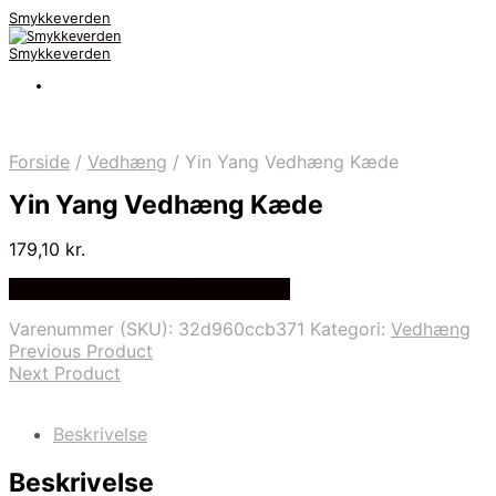
Smykkeverden
Smykkeverden
Forside
/
Vedhæng
/
Yin Yang Vedhæng Kæde
Yin Yang Vedhæng Kæde
179,10
kr.
Bedste Pris Fundet på Price Index
Varenummer (SKU):
32d960ccb371
Kategori:
Vedhæng
Previous Product
Next Product
Beskrivelse
Beskrivelse