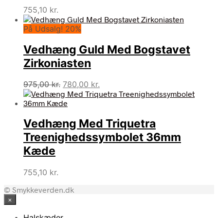
755,10
kr.
På Udsalg! 20%
Vedhæng Guld Med Bogstavet
Zirkoniasten
Den
Den
975,00
kr.
780,00
kr.
oprindelige
aktuelle
pris
pris
var:
er:
Vedhæng Med Triquetra
975,00 kr..
780,00 kr..
Treenighedssymbolet 36mm
Kæde
755,10
kr.
© Smykkeverden.dk
×
Halskæder