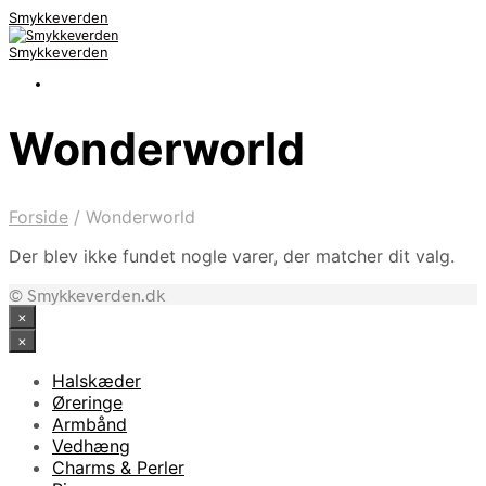
Smykkeverden
Smykkeverden
Wonderworld
Forside
/
Wonderworld
Der blev ikke fundet nogle varer, der matcher dit valg.
© Smykkeverden.dk
×
×
Halskæder
Øreringe
Armbånd
Vedhæng
Charms & Perler