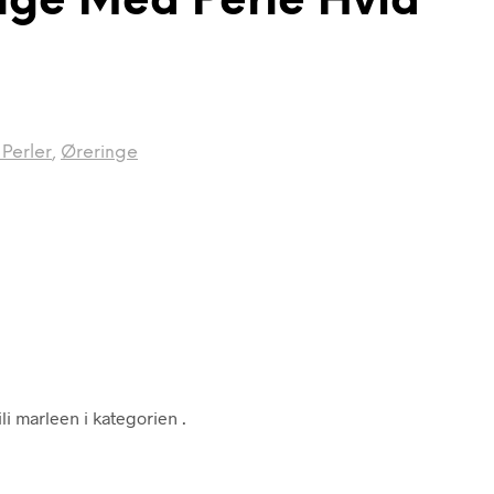
nge Med Perle Hvid
Perler
,
Øreringe
ili marleen i kategorien
.