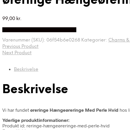
øreringe Hængeøreri
99,00
kr.
Bedste Pris Fundet på Price Index
Varenummer (SKU):
06f54b6e0268
Kategorier:
Charms & 
Previous Product
Next Product
Beskrivelse
Beskrivelse
Vi har fundet
øreringe Hængeøreringe Med Perle Hvid
hos l
Yderlige produktinformationer:
Produkt id: reringe-hængeøreringe-med-perle-hvid