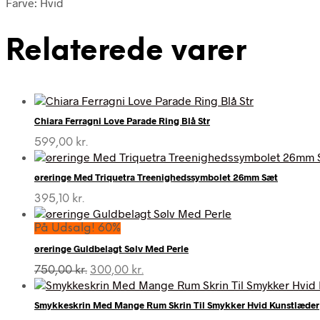
Farve: Hvid
Relaterede varer
Chiara Ferragni Love Parade Ring Blå Str
599,00
kr.
øreringe Med Triquetra Treenighedssymbolet 26mm Sæt
395,10
kr.
På Udsalg! 60%
øreringe Guldbelagt Sølv Med Perle
Den
Den
750,00
kr.
300,00
kr.
oprindelige
aktuelle
pris
pris
Smykkeskrin Med Mange Rum Skrin Til Smykker Hvid Kunstlæder
var:
er: