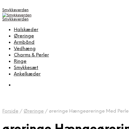
Smykkeverden
Smykkeverden
Halskæder
Øreringe
Armbånd
Vedhæng
Charms & Perler
Ringe
Smykkesæt
Ankelkæder
Forside
/
Øreringe
/
øreringe Hængeøreringe Med Perle