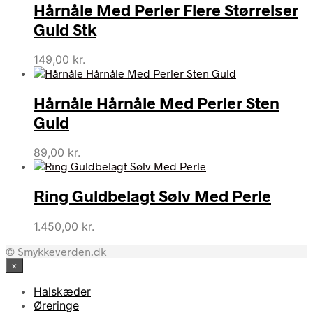
Hårnåle Med Perler Flere Størrelser
Guld Stk
149,00
kr.
Hårnåle Hårnåle Med Perler Sten
Guld
89,00
kr.
Ring Guldbelagt Sølv Med Perle
1.450,00
kr.
© Smykkeverden.dk
×
Halskæder
Øreringe