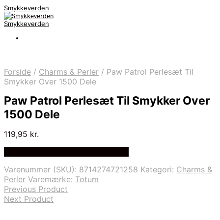
Smykkeverden
Smykkeverden
Forside
/
Charms & Perler
/
Paw Patrol Perlesæt Til
Smykker Over 1500 Dele
Paw Patrol Perlesæt Til Smykker Over
1500 Dele
119,95
kr.
Bedste Pris Fundet på Price Index
Varenummer (SKU):
8714274721258
Kategori:
Charms &
Perler
Varemærke:
Totum
Previous Product
Next Product